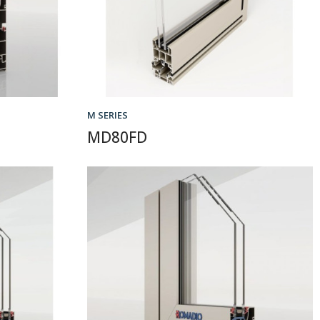
M SERIES
MD80FD