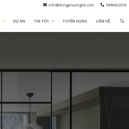
info@dongphuongnk.com
0946422559
DỰ ÁN
TIN TỨC
TUYỂN DỤNG
LIÊN HỆ