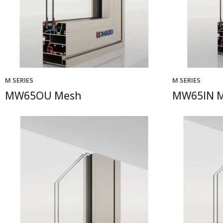
M SERIES
M SERIES
MW65OU Mesh
MW65IN 