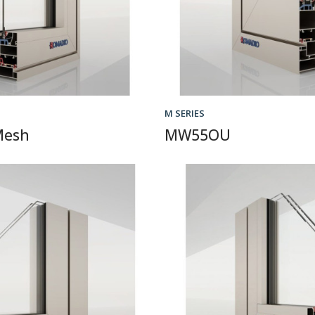
M SERIES
Mesh
MW55OU