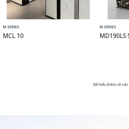
M SERIES
M SERIES
MCL 10
MD190LS 
Để hiểu thêm về sản 