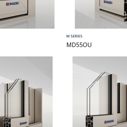
M SERIES
MD55OU