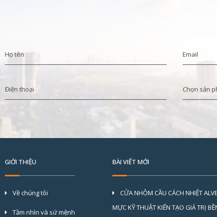
GIỚI THIỆU
BÀI VIẾT MỚI
Về chúng tôi
CỬA NHÔM CẦU CÁCH NHIỆT ALV
MỰC KỸ THUẬT KIẾN TẠO GIÁ TRỊ B
Tầm nhìn và sứ mệnh