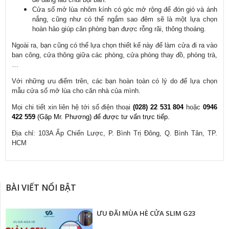
C
ửa sổ
m
ở l
ùa
nhôm kính có góc m
ở rộng
đ
ể
đón gió và ánh
n
ắng, c
ũng như có th
ể ngắm sao
đêm s
ẽ l
à m
ột lựa chọn
ho
àn h
ảo
giúp căn phòng b
ạn
đư
ợc rỗng r
ãi, thông thoáng.
Ngoài ra, b
ạn c
ũng có th
ể lựa chọn thiết kế n
ày đ
ể l
àm c
ửa
đi ra vào
ban công, c
ửa th
ông gi
ữa c
ác phòng, c
ửa ph
òng thay đ
ồ, ph
òng trà,
…
V
ới những
ưu đi
ểm tr
ên, các b
ạn ho
àn toàn có lý do đ
ể lựa chọn
mẫu
cửa sổ
m
ở l
ùa
cho căn nhà c
ủa m
ình.
Mọi chi tiết xin liên hệ tới số điện thoại
(028) 22 531 804
hoặc
0946
422 559
(Gặp Mr. Phương) để được tư vấn trực tiếp.
Địa chỉ: 103A Ấp Chiến Lược, P. Bình Trị Đông, Q. Bình Tân, TP.
HCM
BÀI VIẾT NỔI BẬT
ƯU ĐÃI MÙA HÈ CỬA SLIM G23