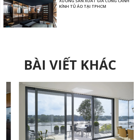
XƯỞNG SẢN XUẤT GIA CÔNG CÁNH
KÍNH TỦ ÁO TẠI TPHCM
BÀI VIẾT KHÁC