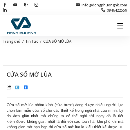
info@dongphuongnk.com
0946422559
Trang chủ
Tin Tức
CỬA SỔ MỞ LÙA
CỬA SỔ MỞ LÙA
C
ửa sổ mở l
ùa
nhôm kính (c
ửa tr
ư
ợt)
đang đư
ợc nhiều ng
ư
ời lựa
chọn l
àm m
ẫu cửa sổ cho c
ác thi
ết kế trong ng
ôi nhà c
ủa m
ình. Lý
do đơn gi
ản nhất m
à chúng ta có th
ể ngh
ĩ t
ới ngay
đó là ti
ết
kiệm
đư
ợc kh
ông gian, nh
ất l
à đ
ối với c
ác tòa nhà, khu ph
ố khi m
à
không gian m
ở hạn hẹp th
ì c
ửa sổ mở l
ùa là ki
ểu thiết kế
đư
ợc
ưu