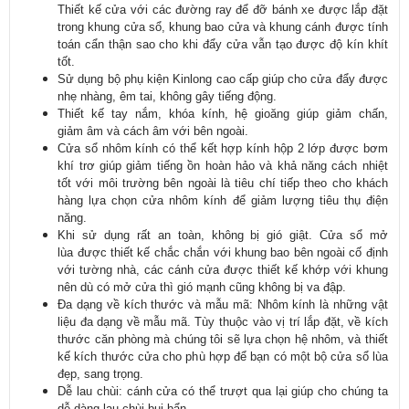
Thiết kế cửa với c
ác đư
ờng ray
đ
ể
đ
ỡ b
ánh xe đư
ợc lắp
đ
ặt
trong khung cửa sổ, khung bao cửa v
à khung cánh đư
ợc t
ính
toán c
ẩn thận sao cho khi
đ
ẩy cửa vẫn tạo
đư
ợc
đ
ộ k
ín khít
t
ốt.
S
ử dụng bộ phụ kiện Kinlong cao cấp gi
úp cho c
ửa
đ
ẩy
đư
ợc
nhẹ nh
àng, êm tai, không gây ti
ếng
đ
ộng.
Thi
ết kế tay nắm, kh
óa kính, h
ệ gio
ăng giúp gi
ảm chấn,
giảm
âm và cách âm v
ới b
ên ngoài.
C
ửa sổ nh
ôm kính có th
ể kết hợp k
ính h
ộp 2 lớp
đư
ợc b
ơm
khí trơ giúp gi
ảm tiếng ồn ho
àn h
ảo v
à kh
ả n
ăng cách nhi
ệt
tốt với m
ôi trư
ờng b
ên ngoài là tiêu chí ti
ếp theo cho kh
ách
hàng l
ựa chọn cửa nh
ôm kính đ
ể giảm l
ư
ợng ti
êu th
ụ
đi
ện
n
ăng.
Khi s
ử dụng rất an to
àn, không b
ị gi
ó gi
ật.
Cửa sổ
m
ở
l
ùa
đư
ợc thiết kế chắc chắn với khung bao b
ên ngoài c
ố
đ
ịnh
với t
ư
ờng nh
à, các cánh c
ửa
đư
ợc thiết kế khớp với khung
n
ên dù có m
ở cửa th
ì gió m
ạnh c
ũng không b
ị va
đ
ập.
Đa d
ạng về k
ích thư
ớc
và m
ẫu m
ã
:
Nhôm kính là nh
ững vật
liệu
đa d
ạng về mẫu m
ã. Tùy thu
ộc v
ào v
ị tr
í l
ắp
đ
ặt, về k
ích
thư
ớc c
ăn phòng mà chúng tôi s
ẽ lựa chọn hệ nh
ôm, và thi
ết
kế k
ích thư
ớc cửa cho ph
ù h
ợp
đ
ể bạn c
ó m
ột bộ cửa sổ l
ùa
đ
ẹp, sang trọng.
D
ễ lau ch
ùi: cánh c
ửa c
ó th
ể tr
ư
ợt qua lại gi
úp cho chúng ta
d
ễ d
àng lau chùi b
ụi bẩn.