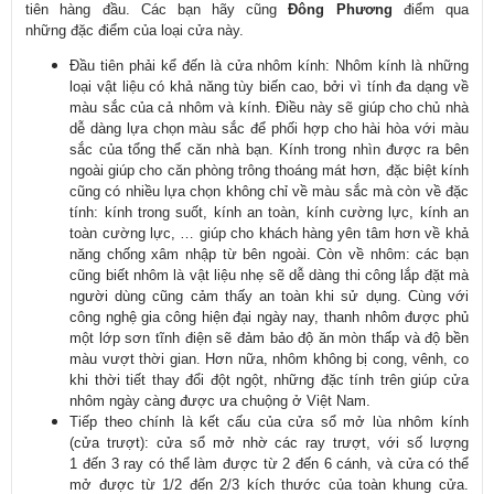
tiên hàng đ
ầu. C
ác b
ạn h
ãy cũng
Đông Phương
đi
ểm qua
những
đ
ặc
đi
ểm của loại cửa n
ày.
Đ
ầu ti
ên ph
ải kể
đ
ến l
à c
ửa nh
ôm kính: Nhôm kính là nh
ững
loại vật liệu c
ó kh
ả n
ăng tùy bi
ến cao, bởi v
ì tính đa d
ạng về
m
àu s
ắc của cả nh
ôm và kính. Đi
ều n
ày s
ẽ gi
úp cho ch
ủ nh
à
d
ễ d
àng l
ựa chọn m
àu s
ắc
đ
ể phối hợp cho h
ài hòa v
ới m
àu
s
ắc của tổng thể c
ăn nhà b
ạn. K
ính trong nhìn đư
ợc ra b
ên
ngoài giúp cho căn phòng trông thoáng mát hơn, đ
ặc biệt k
ính
cũng có nhi
ều lựa chọn kh
ông ch
ỉ về m
àu s
ắc m
à còn v
ề
đ
ặc
t
ính: kính trong su
ốt, k
ính an toàn, kính cư
ờng lực, k
ính an
toàn cư
ờng lực, … gi
úp cho khách hàng yên tâm hơn v
ề khả
n
ăng ch
ống x
âm nh
ập từ b
ên ngoài. Còn v
ề nh
ôm: các b
ạn
c
ũng bi
ết nh
ôm là v
ật liệu nhẹ sẽ dễ d
àng thi công l
ắp
đ
ặt m
à
ngư
ời d
ùng cũng c
ảm thấy an to
àn khi s
ử dụng. C
ùng v
ới
c
ông ngh
ệ gia c
ông hi
ện
đ
ại ng
ày nay, thanh nhôm đư
ợc phủ
một lớp s
ơn tĩnh đi
ện sẽ
đ
ảm bảo
đ
ộ
ăn mòn th
ấp v
à đ
ộ bền
m
àu vư
ợt thời gian. H
ơn n
ữa, nh
ôm không b
ị cong, v
ênh, co
khi th
ời tiết thay
đ
ổi
đ
ột ngột, những
đ
ặc t
ính trên giúp c
ửa
nh
ôm ngày càng đư
ợc
ưa chu
ộng ở Việt Nam.
Ti
ếp theo ch
ính là k
ết cấu của
cửa sổ
m
ở l
ùa
nhôm kính
(c
ửa tr
ư
ợt): cửa sổ mở nhờ c
ác ray trư
ợt, với số l
ư
ợng
1
đ
ến 3 ray c
ó th
ể l
àm đư
ợc từ 2
đ
ến 6 c
ánh, và c
ửa c
ó th
ể
mở
đư
ợc từ 1/2
đ
ến 2/3 k
ích thư
ớc của to
àn khung c
ửa.