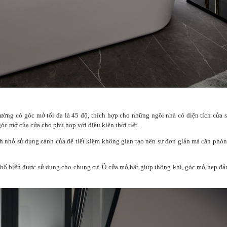
ờng có góc mở tối đa là 45 độ, thích hợp cho những ngôi nhà có diện tích cửa 
góc mở của cửa cho phù hợp với điều kiện thời tiết.
h nhỏ sử dụng cánh cửa để tiết kiệm không gian tạo nên sự đơn giản mà căn phò
 phổ biến được sử dụng cho chung cư. Ô cửa mở hất giúp thông khí, góc mở hẹp đ