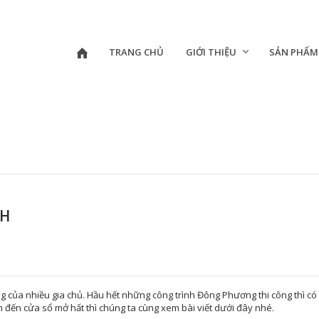
TRANG CHỦ
GIỚI THIỆU
SẢN PHẨM
NH
của nhiều gia chủ. Hầu hết những công trình Đông Phương thi công thì có 
đến cửa sổ mở hất thì chúng ta cùng xem bài viết dưới đây nhé.