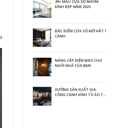
49+ MẪU CỬA SỔ NHÔM
KÍNH ĐẸP NĂM 2023
ĐẶC ĐIỂM CỬA SỔ MỞ HẤT 1
CÁNH
ng
NÂNG CẤP DIỆN MẠO CHO
NGÔI NHÀ CỦA BẠN
XƯỞNG SẢN XUẤT GIA
CÔNG CÁNH KÍNH TỦ ÁO TẠI
TPHCM