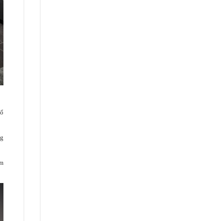
sổ
ng
ảm