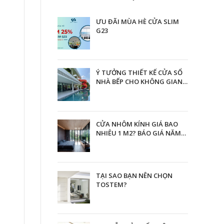
ƯU ĐÃI MÙA HÈ CỬA SLIM
G23
Ý TƯỞNG THIẾT KẾ CỬA SỔ
NHÀ BẾP CHO KHÔNG GIAN
THÊM HOÀN HẢO
CỬA NHÔM KÍNH GIÁ BAO
NHIÊU 1 M2? BÁO GIÁ NĂM
2023
TẠI SAO BẠN NÊN CHỌN
TOSTEM?