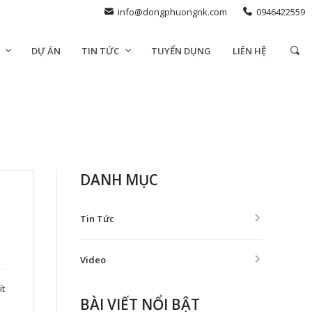
info@dongphuongnk.com
0946422559
DỰ ÁN
TIN TỨC
TUYỂN DỤNG
LIÊN HỆ
DANH MỤC
Tin Tức
Video
ít
BÀI VIẾT NỔI BẬT