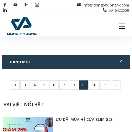
info@dongphuongnk.com
0946422559
DANH MỤC
3
4
5
6
7
8
9
10
11
BÀI VIẾT NỔI BẬT
ƯU ĐÃI MÙA HÈ CỬA SLIM G23