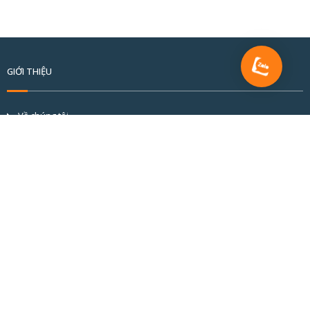
GIỚI THIỆU
Về chúng tôi
Tầm nhìn và sứ mệnh
Cơ cấu tổ chức
Đối tác & khách hàng
Hồ sơ năng lực
BÀI VIẾT MỚI
CỬA NHÔM CẦU CÁCH NHIỆT ALVERO: CHUẨN MỰC KỸ THUẬT KIẾN