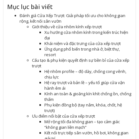
Mục lục bài viết
Đánh giá Cửa Xếp Trượt: Giải pháp tối ưu cho không gian
rộng, kết nối sân vườn
Giới thiệu về cửa nhôm kính xếp trượt
Xu hướng cửa nhôm kính trong kiến trúc hiện
đại
Khái niệm và đặc trưng của cửa xếp trượt
Ứng dụng phổ biến trong nhà ở, biệt thự,
resort
Cấu tạo & phụ kiện quyết định sự bền bỉ của cửa xếp
trượt
Hệ nhôm profile – độ dày, chống cong vênh,
chịu lực
Hệ ray trượt và bản lề – yếu tố giúp cửa vận
hành êm ái
Kính an toàn & gioăng kín khít chống ồn, chống
thấm
Phụ kiện đồng bộ (tay nắm, khóa, chốt, hệ
trượt)
Ưu điểm nổi bật của cửa xếp trượt
Mở rộng tối đa không gian – tạo cảm giác
“không gian liền mạch”
Kết nối trực tiếp sân vườn, hồ bơi, không gian
giải trí