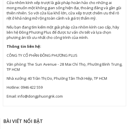
Cửa nhôm kính xếp trượt là giải pháp hoàn hảo cho những ai
mong muốn một không gian sống hiện đại, thoáng đãng và gần gũi
thiên nhiên. So với cửa lùa khổ lớn, cửa xếp trượt chiếm ưu thế rõ
rệt ở khả năng mở rộng toàn cảnh và giá trị thẩm mỹ.
Nếu bạn đang tìm kiếm một giải pháp cửa nhôm kính cao cấp, hãy
liên hệ Đông Phương Plus để được tư vấn chi tiết và lựa chọn
phương án tối ưu nhất cho công trình của mình.
Thông tin liên hệ:
CÔNG TY CỔ PHẦN ĐÔNG PHƯƠNG PLUS
Văn phòng: The Sun Avenue - 28 Mai Chí Thọ, Phường Bình Trưng,
TP HCM
Nhà xưởng: 40 Trần Thị Do, Phường Tân Thới Hiệp, TP HCM
Hotline: 0946 422 559
Email: info@dongphuongnk.com
BÀI VIẾT NỔI BẬT