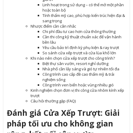
Linh hoạt trong sử dụng – có thể mở một phần
hoặc toàn bộ
Tính thẩm mỹ cao, phù hợp kiến trúc hiện đại &
sang trọng
Nhược điểm cần cân nhắc
Chi phí đầu tư cao hơn cửa thông thường
Cần thi công kỹ thuật chuẩn xác để vận hành
bền lâu
Yêu cầu bảo trì định kỳ phụ kiện & ray trượt
So sánh cửa xếp trượt và cửa lùa khổ lớn
Khi nào nên chọn cửa xếp trượt cho công trình?
Biệt thự sân vườn, resort nghỉ dưỡng
Nhà phố cần lấy sáng và gió tự nhiên tối đa
Công trình cao cấp đề cao thẩm mỹ & trải
nghiệm sống
Công trình ven biển hoặc vùng nhiều gió
Kinh nghiệm chọn đơn vị thi công cửa nhôm kính xếp
trượt
Câu hỏi thường gặp (FAQ)
Đánh giá Cửa Xếp Trượt: Giải
pháp tối ưu cho không gian