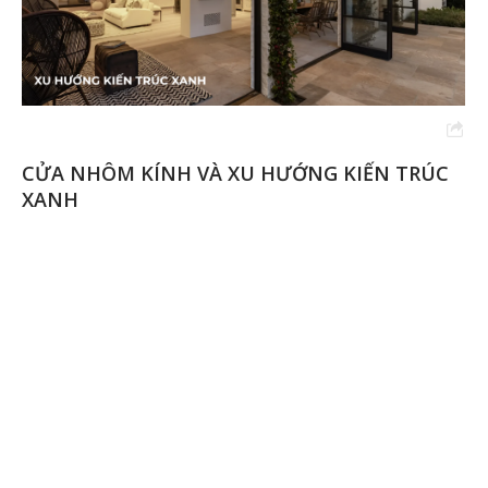
N TRÚC
SO SÁNH CỬA NHÔM KÍNH VÀ CỬA GỖ
NÀO CHỐNG ẨM MỐC TỐT HƠN?