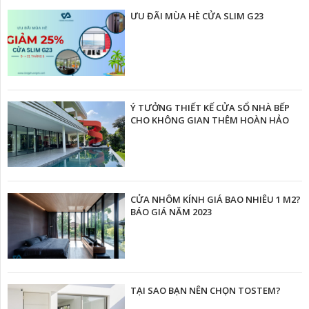
ƯU ĐÃI MÙA HÈ CỬA SLIM G23
Ý TƯỞNG THIẾT KẾ CỬA SỔ NHÀ BẾP
CHO KHÔNG GIAN THÊM HOÀN HẢO
CỬA NHÔM KÍNH GIÁ BAO NHIÊU 1 M2?
BÁO GIÁ NĂM 2023
TẠI SAO BẠN NÊN CHỌN TOSTEM?