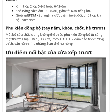
Kính hộp 2 lớp 5-9-5 hoặc 6-12-6mm.
Khả năng cách âm 32–36 dB, giảm tới 60% tiếng ồn.
Gioăng EPDM kép, ngăn nước thấm tuyệt đối, phù hợp khí
hậu Việt Nam.
Phụ kiện đồng bộ (tay nắm, khóa, chốt, hệ trượt)
Một bộ cửa chất lượng không thể thiếu phụ kiện đồng bộ từ cùng
một thương hiệu. Ví dụ: HOPO, Roto, HAFELE – đảm bảo tính tương
thích, vận hành nhẹ nhàng, hạn chế hư hỏng.
Ưu điểm nổi bật của cửa xếp trượt