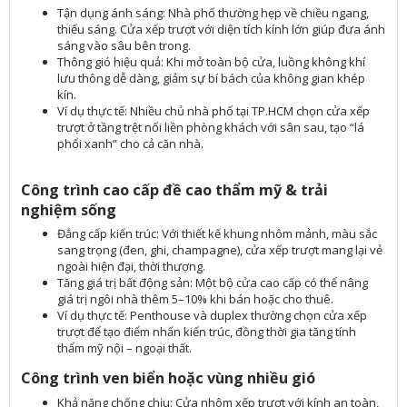
Tận dụng ánh sáng: Nhà phố thường hẹp về chiều ngang,
thiếu sáng. Cửa xếp trượt với diện tích kính lớn giúp đưa ánh
sáng vào sâu bên trong.
Thông gió hiệu quả: Khi mở toàn bộ cửa, luồng không khí
lưu thông dễ dàng, giảm sự bí bách của không gian khép
kín.
Ví dụ thực tế: Nhiều chủ nhà phố tại TP.HCM chọn cửa xếp
trượt ở tầng trệt nối liền phòng khách với sân sau, tạo “lá
phổi xanh” cho cả căn nhà.
Công trình cao cấp đề cao thẩm mỹ & trải
nghiệm sống
Đẳng cấp kiến trúc: Với thiết kế khung nhôm mảnh, màu sắc
sang trọng (đen, ghi, champagne), cửa xếp trượt mang lại vẻ
ngoài hiện đại, thời thượng.
Tăng giá trị bất động sản: Một bộ cửa cao cấp có thể nâng
giá trị ngôi nhà thêm 5–10% khi bán hoặc cho thuê.
Ví dụ thực tế: Penthouse và duplex thường chọn cửa xếp
trượt để tạo điểm nhấn kiến trúc, đồng thời gia tăng tính
thẩm mỹ nội – ngoại thất.
Công trình ven biển hoặc vùng nhiều gió
Khả năng chống chịu: Cửa nhôm xếp trượt với kính an toàn,