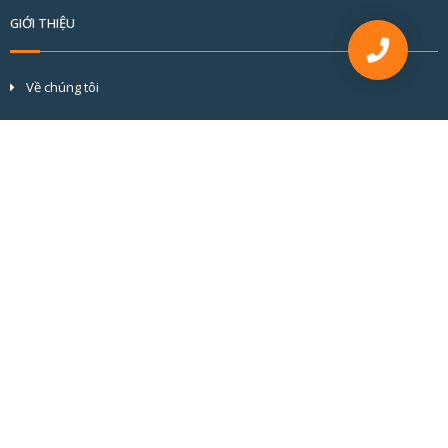
GIỚI THIỆU
Về chúng tôi
Tầm nhìn và sứ mệnh
Cơ cấu tổ chức
Đối tác & khách hàng
Hồ sơ năng lực
BÀI VIẾT MỚI
CỬA NHÔM CẦU CÁCH NHIỆT ALVERO: CHUẨN MỰC KỸ THUẬT KIẾN
TẠO GIÁ TRỊ BỀN VỮNG
GIẢI PHÁP CỬA NHÔM KÍNH CHO NHÀ CÓ TRẺ NHỎ: AN TOÀN HƠN