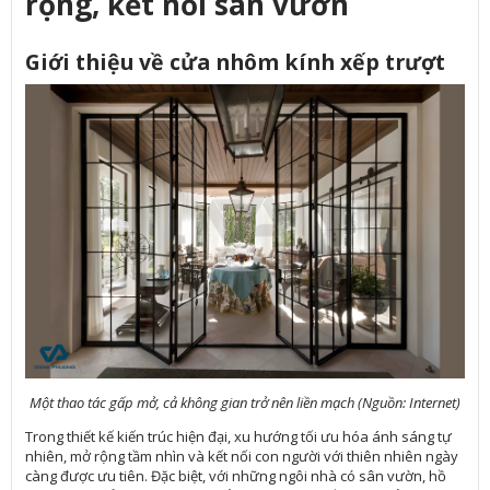
rộng, kết nối sân vườn
Giới thiệu về cửa nhôm kính xếp trượt
Một thao tác gấp mở, cả không gian trở nên liền mạch (Nguồn: Internet)
Trong thiết kế kiến trúc hiện đại, xu hướng tối ưu hóa ánh sáng tự
nhiên, mở rộng tầm nhìn và kết nối con người với thiên nhiên ngày
càng được ưu tiên. Đặc biệt, với những ngôi nhà có sân vườn, hồ