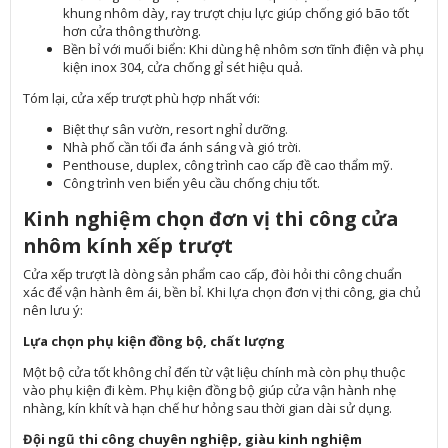
khung nhôm dày, ray trượt chịu lực giúp chống gió bão tốt
hơn cửa thông thường.
Bền bỉ với muối biển: Khi dùng hệ nhôm sơn tĩnh điện và phụ
kiện inox 304, cửa chống gỉ sét hiệu quả.
Tóm lại, cửa xếp trượt phù hợp nhất với:
Biệt thự sân vườn, resort nghỉ dưỡng.
Nhà phố cần tối đa ánh sáng và gió trời.
Penthouse, duplex, công trình cao cấp đề cao thẩm mỹ.
Công trình ven biển yêu cầu chống chịu tốt.
Kinh nghiệm chọn đơn vị thi công cửa
nhôm kính xếp trượt
Cửa xếp trượt là dòng sản phẩm cao cấp, đòi hỏi thi công chuẩn
xác để vận hành êm ái, bền bỉ. Khi lựa chọn đơn vị thi công, gia chủ
nên lưu ý:
Lựa chọn phụ kiện đồng bộ, chất lượng
Một bộ cửa tốt không chỉ đến từ vật liệu chính mà còn phụ thuộc
vào phụ kiện đi kèm. Phụ kiện đồng bộ giúp cửa vận hành nhẹ
nhàng, kín khít và hạn chế hư hỏng sau thời gian dài sử dụng.
Đội ngũ thi công chuyên nghiệp, giàu kinh nghiệm