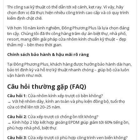
Thi công sai kỹ thuật có thể dẫn tới xệ cánh, kẹt ray. Vì vậy, hãy
chọn đơn vị đã thực hiện nhiều công trình cao cấp và có quy trình
kiểm định chặt chẽ.
Với hơn 10 năm kinh nghiệm, Đông Phương Plus là lựa chọn đáng
tin cậy. Chúng tôi đã thi công hàng trăm dự án biệt thự, nhà phố,
resort, mang đến giải pháp cửa nhôm kính chuẩn kỹ thuật – đẹp
thẩm mỹ – bền theo thời gian.
Chính sách bảo hành & hậu mãi rõ ràng
Tại Đông Phương Plus, khách hàng được hưởng bảo hành dài hạn,
bảo trì định kỳ và hỗ trợ kỹ thuật nhanh chóng – giúp bộ cửa luôn
vận hành như mới.
Câu hỏi thường gặp (FAQ)
Câu hỏi 1:
Cửa nhôm kính xếp trượt có bền không?
→ Với hệ nhôm dày, kính an toàn và phụ kiện đồng bộ, tuổi thọ
cửa có thể lên tới 20–25 năm.
Câu hỏi 2:
Cửa xếp trượt có chống ồn tốt không?
→ Kính hộp 2 lớp kết hợp gioăng EPDM giúp giảm tới 60% tiếng ồn,
phù hợp nhà phố, biệt thự.
Câu hỏi 3:
Cửa xếp trượt có phù hợp công trình ven biển không?