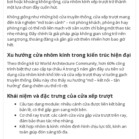
bơi hoặc khoảng không rộng, cửa nhôm kính xếp trượt trở thành
một lựa chọn đầy cuốn hút.
Không giống như những bộ cửa truyền thống, cửa xếp trượt mang
đến trải nghiệm “mở toàn cảnh” – nơi phòng khách, phòng ăn hay
phòng ngủ có thể nối liền mạch với sân vườn chỉ bằng một thao tác
nhẹ nhàng. Đây chính là giải pháp giúp không gian sống trở nên
sang trọng, thoáng đãng và gần gũi với thiên nhiên hơn bao giờ
hết.
Xu hướng cửa nhôm kính trong kiến trúc hiện đại
Theo thống kê từ World Architecture Community, hơn 60% công
trình biệt thự cao cấp tại châu Á trong 5 năm gần đây ưu tiên sử
dụng cửa nhôm kính khổ lớn và cửa xếp trượt thay vì tường gạch
truyền thống. Điều này cho thấy xu hướng “mở – kết nối – tận
hưởng” đang chiếm ưu thế rõ rệt.
Khái niệm và đặc trưng của cửa xếp trượt
Cấu tạo dạng module: nhiều cánh cửa được liên kết bằng
bản lề, có thể gấp gọn sang một bên.
Cơ chế ray trượt: các cánh cửa vừa gập vừa trượt trên ray,
đảm bảo thao tác nhẹ nhàng.
Kết hợp nhôm & kính: nhôm định hình chịu lực tốt, kính an
toàn giúp đón sáng tối đa.