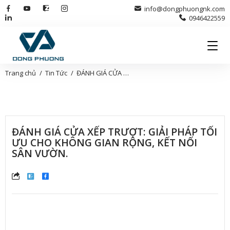
info@dongphuongnk.com
0946422559
Trang chủ
Tin Tức
ĐÁNH GIÁ CỬA XẾP TRƯỢT: GIẢI PHÁP TỐI ƯU CHO KHÔNG GIAN RỘNG, KẾT NỐI SÂN VƯỜN.
ĐÁNH GIÁ CỬA XẾP TRƯỢT: GIẢI PHÁP TỐI
ƯU CHO KHÔNG GIAN RỘNG, KẾT NỐI
SÂN VƯỜN.