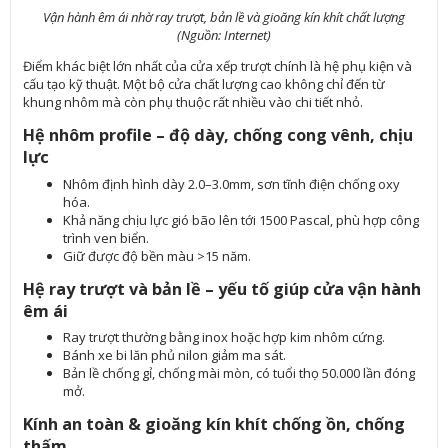
Vận hành êm ái nhờ ray trượt, bản lề và gioăng kín khít chất lượng
(Nguồn: Internet)
Điểm khác biệt lớn nhất của cửa xếp trượt chính là hệ phụ kiện và
cấu tạo kỹ thuật. Một bộ cửa chất lượng cao không chỉ đến từ
khung nhôm mà còn phụ thuộc rất nhiều vào chi tiết nhỏ.
Hệ nhôm profile – độ dày, chống cong vênh, chịu
lực
Nhôm định hình dày 2.0–3.0mm, sơn tĩnh điện chống oxy
hóa.
Khả năng chịu lực gió bão lên tới 1500 Pascal, phù hợp công
trình ven biển.
Giữ được độ bền màu >15 năm.
Hệ ray trượt và bản lề – yếu tố giúp cửa vận hành
êm ái
Ray trượt thường bằng inox hoặc hợp kim nhôm cứng.
Bánh xe bi lăn phủ nilon giảm ma sát.
Bản lề chống gỉ, chống mài mòn, có tuổi thọ 50.000 lần đóng
mở.
Kính an toàn & gioăng kín khít chống ồn, chống
thấm